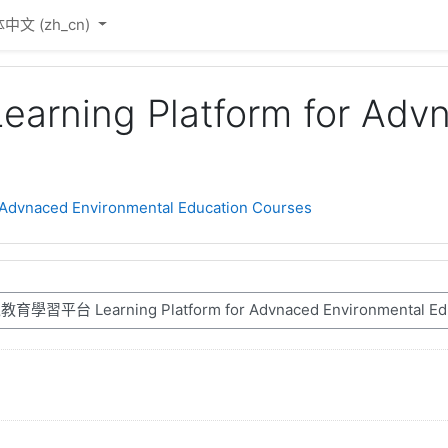
中文 ‎(zh_cn)‎
g Platform for Advnac
naced Environmental Education Courses